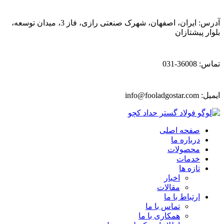
آدرس: ایران، اصفهان، شهرک صنعتی رازی، فاز 3، میدان توسعه،
بلوار پیشتازان
تماس: 36008-031
ایمیل:
info@fooladgostar.com
صفحه اصلی
درباره ما
محصولات
خدمات
تازه ها
اخبار
مقالات
ارتباط با ما
تماس با ما
همکاری با ما