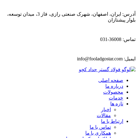
آدرس: ایران، اصفهان، شهرک صنعتی رازی، فاز 3، میدان توسعه،
بلوار پیشتازان
تماس: 36008-031
ایمیل:
info@fooladgostar.com
صفحه اصلی
درباره ما
محصولات
خدمات
تازه ها
اخبار
مقالات
ارتباط با ما
تماس با ما
همکاری با ما