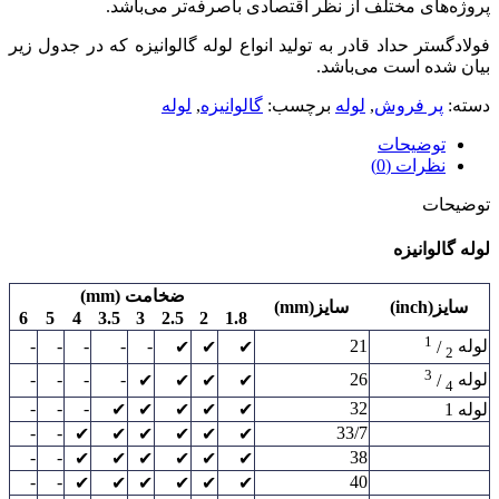
پروژه‌های مختلف از نظر اقتصادی باصرفه‌تر می‌باشد.
فولاد‌گستر حداد قادر به تولید انواع لوله گالوانیزه که در جدول زیر
بیان شده است می‌باشد.
دسته:
پر فروش
,
لوله
برچسب:
گالوانیزه
,
لوله
توضیحات
نظرات (0)
توضیحات
لوله گالوانیزه
ضخامت (mm)
سایز(inch)
سایز(mm)
6
5
4
3.5
3
2.5
2
1.8
1
-
-
-
-
-
21
لوله
/
✔
✔
✔
2
3
-
-
-
-
26
لوله
/
✔
✔
✔
✔
4
-
-
-
32
لوله 1
✔
✔
✔
✔
✔
-
-
33/7
✔
✔
✔
✔
✔
✔
-
-
38
✔
✔
✔
✔
✔
✔
-
-
40
✔
✔
✔
✔
✔
✔