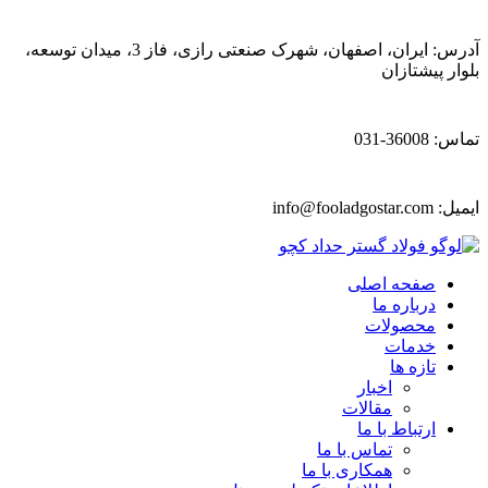
آدرس: ایران، اصفهان، شهرک صنعتی رازی، فاز 3، میدان توسعه،
بلوار پیشتازان
تماس: 36008-031
ایمیل:
info@fooladgostar.com
صفحه اصلی
درباره ما
محصولات
خدمات
تازه ها
اخبار
مقالات
ارتباط با ما
تماس با ما
همکاری با ما