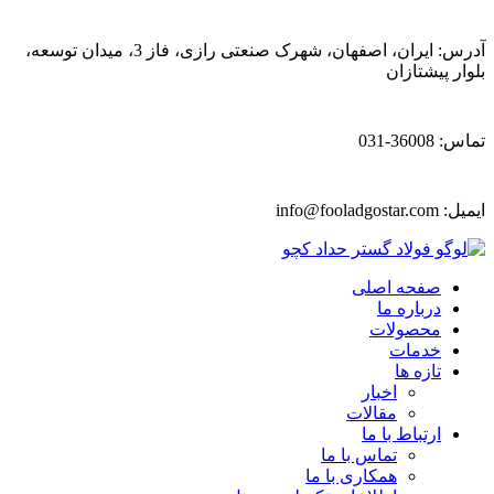
آدرس: ایران، اصفهان، شهرک صنعتی رازی، فاز 3، میدان توسعه،
بلوار پیشتازان
تماس: 36008-031
ایمیل:
info@fooladgostar.com
صفحه اصلی
درباره ما
محصولات
خدمات
تازه ها
اخبار
مقالات
ارتباط با ما
تماس با ما
همکاری با ما