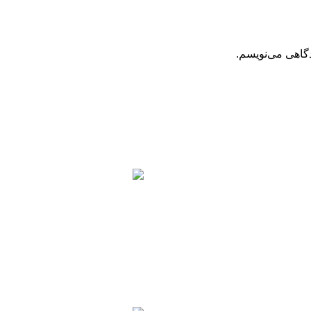
دگاهی می‌نویسم.
اخبار
ن در زمینه تولید لوله و پروفیل
تأکید ب
عدالت
شفافی
اقتصا
آبان 1, 1403
دیدگاه