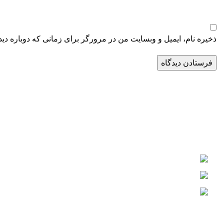
ذخیره نام، ایمیل و وبسایت من در مرورگر برای زمانی که دوباره دی
فولادگستر حداد کچو
گروه تولیدی و صنعتی فولادگستر حداد کچو بزرگترین شرکت دانش بنیا
فولادی می‌باشد که از سال 1385 فعالیت خود را به صورت رسمی آغاز کرده است.
ایران، اصفهان، شهرک صنعتی رازی، فاز 3، میدان توسعه، بلوار پیشتازان
تلفن: 36008-031
ایمیل: info@fooladgostar.com