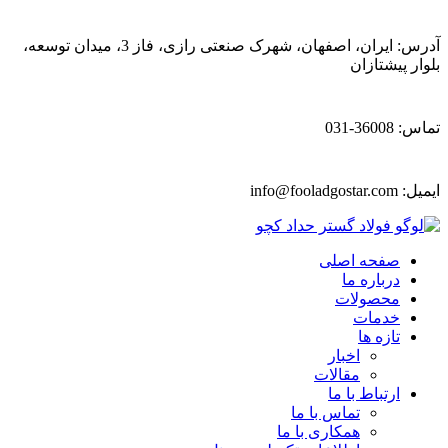
آدرس: ایران، اصفهان، شهرک صنعتی رازی، فاز 3، میدان توسعه،
بلوار پیشتازان
تماس: 36008-031
ایمیل:
info@fooladgostar.com
صفحه اصلی
درباره ما
محصولات
خدمات
تازه ها
اخبار
مقالات
ارتباط با ما
تماس با ما
همکاری با ما