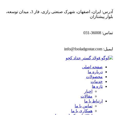
آدرس: ایران، اصفهان، شهرک صنعتی رازی، فاز 3، میدان توسعه،
بلوار پیشتازان
تماس: 36008-031
ایمیل:
info@fooladgostar.com
صفحه اصلی
درباره ما
محصولات
خدمات
تازه ها
اخبار
مقالات
ارتباط با ما
تماس با ما
همکاری با ما