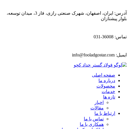
آدرس: ایران، اصفهان، شهرک صنعتی رازی، فاز 3، میدان توسعه،
بلوار پیشتازان
تماس: 36008-031
ایمیل:
info@fooladgostar.com
صفحه اصلی
درباره ما
محصولات
خدمات
تازه ها
اخبار
مقالات
ارتباط با ما
تماس با ما
همکاری با ما