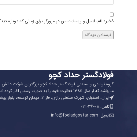
ذخیره نام، ایمیل و وبسایت من در مرورگر برای زمانی که دوباره دید
فولادگستر حداد کچو
گروه تولیدی و صنعتی فولادگستر حداد کچو بزرگترین شرکت دانش بنیا
می‌باشد که از سال 1385 فعالیت خود را به صورت رسمی آغاز کرده است.
ایران، اصفهان، شهرک صنعتی رازی، فاز 3، میدان توسعه، بلوار پیشتازان
تلفن: 36008-031
ایمیل: info@fooladgostar.com