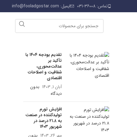
تماس: 36008-031
ایمیل:
info@fooladgostar.com
تقدیم بودجه ۱۴۰۴ با
تأکید بر
عدالت‌محوری،
شفافیت و اصلاحات
اقتصادی
آبان 1, 1403
بدون
دیدگاه
افزایش تورم
تولیدکننده در صنعت
به ۲۱.۸ درصد در
شهریور ۱۴۰۳
مهر 26, 1403
بدون