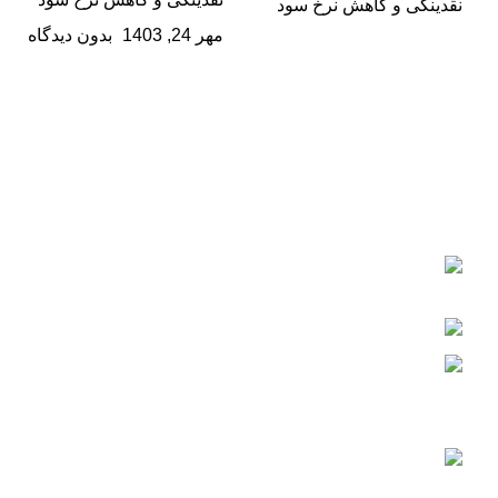
مهر 24, 1403
بدون دیدگاه
فولادگستر حداد کچو
گروه تولیدی و صنعتی فولادگستر حداد کچو بزرگترین شرکت
دانش بنیان در زمینه تولید لوله و پروفیل فولادی می‌باشد که از
سال 1385 فعالیت خود را به صورت رسمی آغاز کرده است.
ایران، اصفهان، شهرک صنعتی رازی، فاز 3، میدان
توسعه، بلوار پیشتازان
تلفن: 36008-031
ایمیل: info@fooladgostar.com
اخبار
تقدیم بودجه ۱۴۰۴ با تأکید بر
عدالت‌محوری، شفافیت و