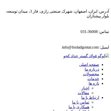
آدرس: ایران، اصفهان، شهرک صنعتی رازی، فاز 3، میدان توسعه،
بلوار پیشتازان
تماس: 36008-031
ایمیل:
info@fooladgostar.com
صفحه اصلی
درباره ما
محصولات
خدمات
تازه ها
اخبار
مقالات
ارتباط با ما
تماس با ما
همکاری با ما