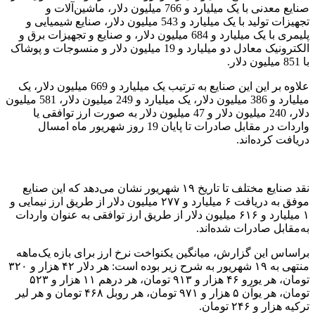
صنایع معدنی با یک میلیارد و 766 میلیون دلار، ماشین‌آلات و
تجهیزات تولید با یک میلیارد و 543 میلیون دلار، صنایع شیمیایی و
پلیمری با یک میلیارد و 684 میلیون دلار، و صنایع و تجهیزات برق و
الکترونیک معادل دو میلیارد و 19 میلیون دلار و منسوجات و پوشاک
با 851 میلیون دلار.
علاوه بر این این صنایع به ترتیب یک میلیارد و 669 میلیون دلار، یک
میلیارد و 386 میلیون دلار، یک میلیارد و 249 میلیون دلار، 581 میلیون
دلار، 240 میلیون دلار و 47 میلیون دلار به صورت ارز توافقی یا
واردات در مقابل صادرات تا پایان 19 روز شهریور ماه امسال
دریافت کرده‌اند.
نقد صنایع مختلف تا تاریخ ۱۹ شهریور نشان می‌دهد که این صنایع
موفق به دریافت ۶ میلیارد و ۲۷۷ میلیون دلار از طریق ارز نیمایی و
۱ میلیارد و ۶۱۶ میلیون دلار از طریق ارز توافقی به‌ عنوان واردات
به‌مقابل صادرات شده‌اند.
براساس این گزارش، میانگین یکنواخت نرخ ارز برای بازه یک‌ماهه
منتهی به ۱۹ شهریور به‌ شرح زیر بوده است: هر دلار ۴۲ هزار و ۳۲۰
تومان، هر یورو ۴۶ هزار و ۹۱۳ تومان، هر درهم ۱۱ هزار و ۵۲۳
تومان، هر یوآن ۵ هزار و ۹۷۱ تومان، هر روبل ۴۶۸ تومان و هر لیر
ترکیه هزار و ۲۴۶ تومان.