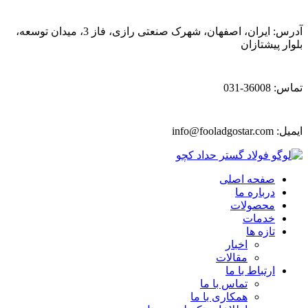
آدرس: ایران، اصفهان، شهرک صنعتی رازی، فاز 3، میدان توسعه،
بلوار پیشتازان
تماس: 36008-031
ایمیل:
info@fooladgostar.com
صفحه اصلی
درباره ما
محصولات
خدمات
تازه ها
اخبار
مقالات
ارتباط با ما
تماس با ما
همکاری با ما