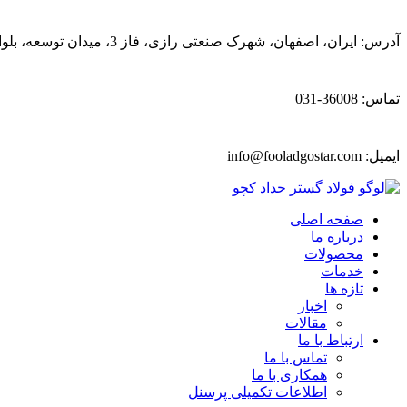
آدرس: ایران، اصفهان، شهرک صنعتی رازی، فاز 3، میدان توسعه، بلوار پیشتازان
تماس: 36008-031
ایمیل:
info@fooladgostar.com
صفحه اصلی
درباره ما
محصولات
خدمات
تازه ها
اخبار
مقالات
ارتباط با ما
تماس با ما
همکاری با ما
اطلاعات تکمیلی پرسنل