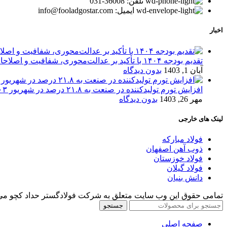
تلفن: 36008-031
ایمیل: info@fooladgostar.com
اخبار
تقدیم بودجه ۱۴۰۴ با تأکید بر عدالت‌محوری، شفافیت و اصلاحات اقتصادی
آبان 1, 1403
بدون دیدگاه
افزایش تورم تولیدکننده در صنعت به ۲۱.۸ درصد در شهریور ۱۴۰۳
مهر 26, 1403
بدون دیدگاه
لینک های خارجی
فولاد مبارکه
ذوب آهن اصفهان
فولاد خوزستان
فولاد گیلان
دانش بنیان
تمامی حقوق این وب سایت متعلق به شرکت فولادگستر حداد کچو می‌
جستجو
صفحه اصلی