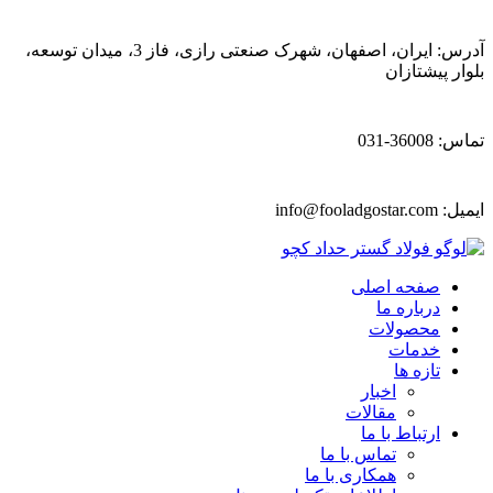
آدرس: ایران، اصفهان، شهرک صنعتی رازی، فاز 3، میدان توسعه،
بلوار پیشتازان
تماس: 36008-031
ایمیل:
info@fooladgostar.com
صفحه اصلی
درباره ما
محصولات
خدمات
تازه ها
اخبار
مقالات
ارتباط با ما
تماس با ما
همکاری با ما