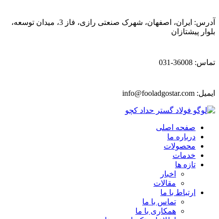
آدرس: ایران، اصفهان، شهرک صنعتی رازی، فاز 3، میدان توسعه،
بلوار پیشتازان
تماس: 36008-031
ایمیل:
info@fooladgostar.com
صفحه اصلی
درباره ما
محصولات
خدمات
تازه ها
اخبار
مقالات
ارتباط با ما
تماس با ما
همکاری با ما