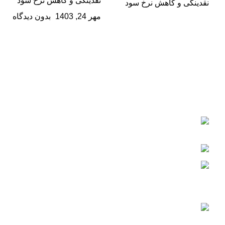
نقدینگی و کاهش نرخ سود
مهر 24, 1403
بدون دیدگاه
فولادگستر حداد کچو
گروه تولیدی و صنعتی فولادگستر حداد کچو بزرگترین شرکت
دانش بنیان در زمینه تولید لوله و پروفیل فولادی می‌باشد که از
سال 1385 فعالیت خود را به صورت رسمی آغاز کرده است.
ایران، اصفهان، شهرک صنعتی رازی، فاز 3، میدان
توسعه، بلوار پیشتازان
تلفن: 36008-031
ایمیل: info@fooladgostar.com
اخبار
تقدیم بودجه ۱۴۰۴ با تأکید بر
عدالت‌محوری، شفافیت و