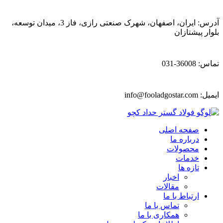
آدرس: ایران، اصفهان، شهرک صنعتی رازی، فاز 3، میدان توسعه،
بلوار پیشتازان
تماس: 36008-031
ایمیل:
info@fooladgostar.com
صفحه اصلی
درباره ما
محصولات
خدمات
تازه ها
اخبار
مقالات
ارتباط با ما
تماس با ما
همکاری با ما