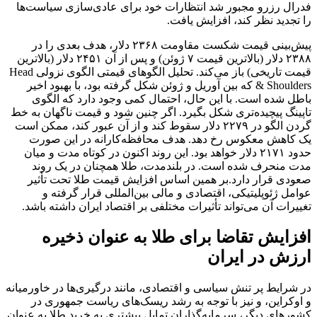
فدرال رزرو مجبور شد انتظارات خود برای عادی‌سازی سیاست‌ها
را تجدید نظر کند، افزایش یافت.
پیش‌بینی قیمت شکست مقاومت ۲۳۶۸ دلار، هدف بعدی را در
۲۳۸۸ دلار (بالاترین قیمت ۷ ژوئن) و پس از آن ۲۴۵۱ دلار (بالاترین
قیمت تاریخی) باز می‌کند. تحلیل الگوهای قیمتی الگوی نزولی Head
& Shoulders که بین آوریل و ژوئن شکل گرفته بود، با بهبود اخیر
باطل شده است. با این حال، احتمال کمی وجود دارد که الگوی
تاپینگ پیچیده‌تری شکل بگیرد. اگر چنین شود و قیمت ناگهان به خط
گردن الگو در ۲۲۷۹ دلار سقوط کند و از آن عبور کند، ممکن است
یک کاهش معکوس رخ دهد. هدف محافظه‌کارانه در این صورت
حدود ۲۱۷۱ دلار خواهد بود. این روند اکنون در کوتاه مدت و میان
مدت منحرف شده است. در بلندمدت، طلا همچنان در یک روند
صعودی قرار دارد.بر همین اساس افزایش قیمت طلا تحت تأثیر
عوامل ژئوپلیتیکی، اقتصادی و مالی بین‌المللی قرار گرفته و
تغییرات آن می‌تواند تأثیرات مختلفی بر اقتصاد ایران داشته باشد.
افزایش تقاضا برای طلا به عنوان ذخیره
ارزش در ایران
در شرایط پر تنش سیاسی و اقتصادی، مانند درگیری‌ها در خاورمیانه
و اوکراین، و نیز با توجه به رشد ریسک‌های ریاست جمهوری در
کشورهای دیگر، سرمایه‌گذاران تمایل بیشتری به خرید طلا به عنوان