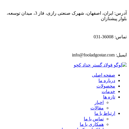
آدرس: ایران، اصفهان، شهرک صنعتی رازی، فاز 3، میدان توسعه،
بلوار پیشتازان
تماس: 36008-031
ایمیل:
info@fooladgostar.com
صفحه اصلی
درباره ما
محصولات
خدمات
تازه ها
اخبار
مقالات
ارتباط با ما
تماس با ما
همکاری با ما