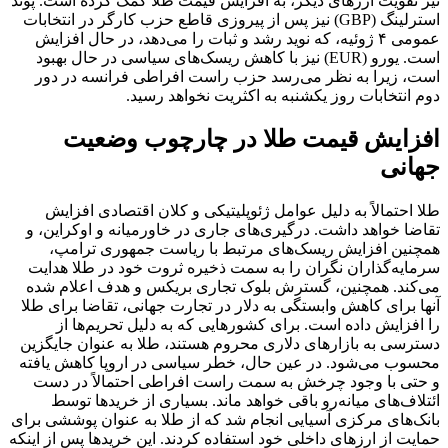
نیز تقویت ارزهای دیگر، به افزایش قیمت طلا کمک کرده است. پوند
استرلینگ (GBP) نیز پس از پیروزی قاطع حزب کارگر در انتخابات
عمومی ۴ ژوئیه، که نوید رشد و ثبات را می‌دهد، در حال افزایش
است. یورو (EUR) نیز با کاهش ریسک‌های سیاسی در حال بهبود
است، زیرا به نظر می‌رسد حزب راست افراطی فرانسه در دور
دوم انتخابات روز یکشنبه به اکثریت نخواهد رسید.
افزایش قیمت طلا در چارچوب وضعیت
جهانی
طلا احتمالاً به دلیل عوامل ژئوپلیتیکی و کلان اقتصادی افزایش
تقاضا خواهد داشت. درگیری‌های جاری در خاورمیانه و اوکراین، و
همچنین افزایش ریسک‌های مرتبط با ریاست جمهوری ترامپ،
سرمایه‌گذاران نگران را به سمت ذخیره ثروت خود در طلا هدایت
می‌کند. همچنین، گسترش بلوک تجاری بریکس و هدف اعلام شده
آنها برای کاهش وابستگی به دلار در تجارت جهانی، تقاضا برای طلا
را افزایش داده است. برای کشورهایی که به دلیل تحریم‌ها از
دسترسی به بازارهای دلاری محروم هستند، طلا به عنوان جایگزین
محسوب می‌شود. در عین حال، خطر سیاسی در اروپا کاهش یافته
و حتی با وجود چرخش به سمت راست افراطی احتمالاً در دست
ائتلاف‌های میانه‌رو باقی خواهد ماند. بسیاری از خریدها توسط
بانک‌های مرکزی آسیایی انجام شد که از طلا به عنوان پوششی برای
حمایت از ارزهای داخلی خود استفاده کردند. این خریدها پس از اینکه