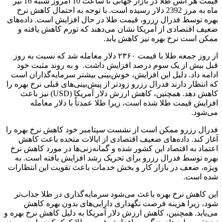
قیمت هر انس طلا در بازار جهانی تا ساعت 10 امروز شنبه 16 تیر
ماه به مرز 2392 دلار رسیده است. با توجه به احتمال کاهش نرخ
بهره توسط فدرال رزرو، قیمت طلا در حال افزایش است. داده‌های
ضعیف اقتصادی از آمریکا نشان می‌دهند که تورم کاهش یافته و
ممکن است نرخ بهره نیز کاهش یابد.
از روز جمعه طلا با قیمت ۲۳۶۰ دلار معامله شد که نسبت به روز
قبل بیش از یک سوم درصد افزایش داشت. و به روند مثبت خود
ادامه داد. دلیل این افزایش، خوش‌بینی بیشتر سرمایه‌گذاران است
که انتظار دارند فدرال رزرو زودتر از پیش‌بینی‌های قبلی نرخ بهره را
کاهش دهد. همچنین، کاهش ارزش دلار آمریکا (USD) نیز باعث
افزایش قیمت طلا شده است، زیرا طلا عمدتاً با دلار معامله
می‌شود.
فدرال رزرو ممکن است از نشست سپتامبر خود کاهش نرخ بهره را
آغاز کند. داده‌های ضعیف اقتصادی از ایالات متحده باعث کاهش
اعتماد به اقتصاد این کشور شده و گمانه‌زنی‌ها در مورد کاهش نرخ
بهره توسط فدرال رزرو برای تحریک رشد افزایش یافته است. به
ویژه، ضعف در بازار کار و بخش خدمات باعث تقویت این انتظارات
شده است.
این کاهش نرخ بهره باعث می‌شود سرمایه‌گذاری در طلا جذاب‌تر
شود، زیرا هزینه فرصت نگهداری دارایی‌های بدون بهره کاهش
می‌یابد. همچنین، کاهش ارزش دلار آمریکا به دلیل کاهش نرخ بهره و