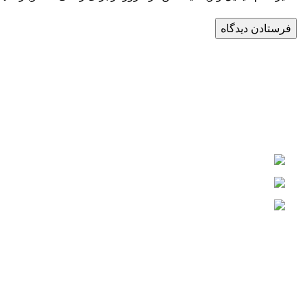
فولادگستر حداد کچو
گروه تولیدی و صنعتی فولادگستر حداد کچو بزرگترین شرکت دانش بنیا
فولادی می‌باشد که از سال 1385 فعالیت خود را به صورت رسمی آغاز کرده است.
ایران، اصفهان، شهرک صنعتی رازی، فاز 3، میدان توسعه، بلوار پیشتازان
تلفن: 36008-031
ایمیل: info@fooladgostar.com