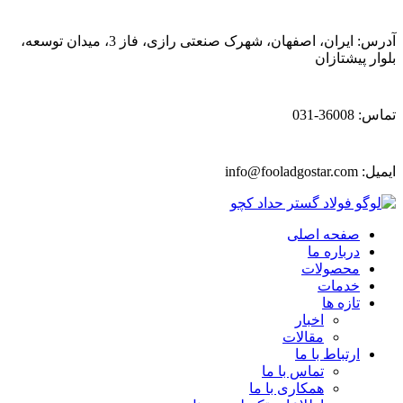
آدرس: ایران، اصفهان، شهرک صنعتی رازی، فاز 3، میدان توسعه،
بلوار پیشتازان
تماس: 36008-031
ایمیل:
info@fooladgostar.com
صفحه اصلی
درباره ما
محصولات
خدمات
تازه ها
اخبار
مقالات
ارتباط با ما
تماس با ما
همکاری با ما