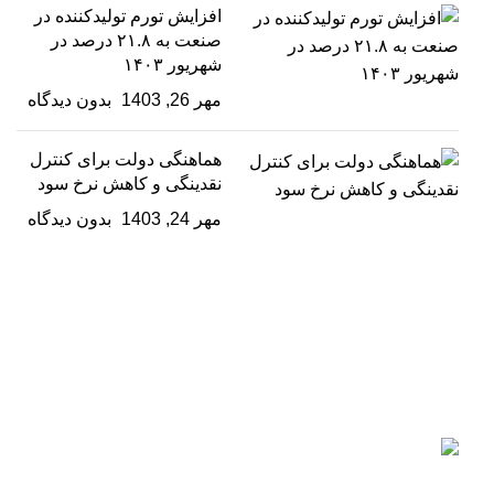
افزایش تورم تولیدکننده در
صنعت به ۲۱.۸ درصد در
شهریور ۱۴۰۳
مهر 26, 1403
بدون دیدگاه
هماهنگی دولت برای کنترل
نقدینگی و کاهش نرخ سود
مهر 24, 1403
بدون دیدگاه
فولادگستر حداد کچو
گروه تولیدی و صنعتی فولادگستر حداد کچو بزرگترین شرکت
دانش بنیان در زمینه تولید لوله و پروفیل فولادی می‌باشد که از
سال 1385 فعالیت خود را به صورت رسمی آغاز کرده است.
ایران، اصفهان، شهرک صنعتی رازی، فاز 3، میدان
توسعه، بلوار پیشتازان