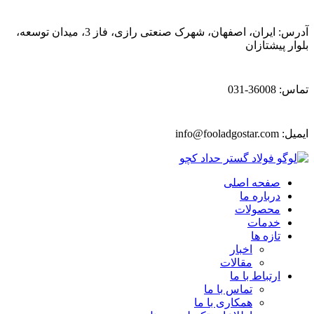
آدرس: ایران، اصفهان، شهرک صنعتی رازی، فاز 3، میدان توسعه،
بلوار پیشتازان
تماس: 36008-031
ایمیل:
info@fooladgostar.com
صفحه اصلی
درباره ما
محصولات
خدمات
تازه ها
اخبار
مقالات
ارتباط با ما
تماس با ما
همکاری با ما