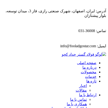
آدرس: ایران، اصفهان، شهرک صنعتی رازی، فاز 3، میدان توسعه،
بلوار پیشتازان
تماس: 36008-031
ایمیل:
info@fooladgostar.com
صفحه اصلی
درباره ما
محصولات
خدمات
تازه ها
اخبار
مقالات
ارتباط با ما
تماس با ما
همکاری با ما