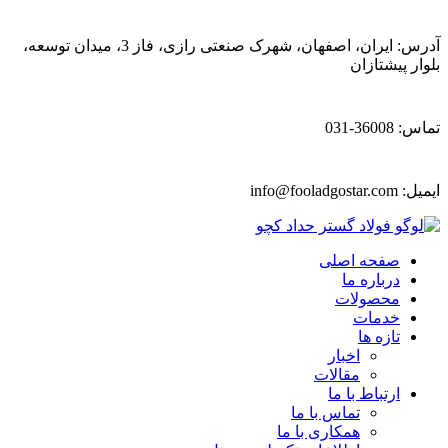
آدرس: ایران، اصفهان، شهرک صنعتی رازی، فاز 3، میدان توسعه،
بلوار پیشتازان
تماس: 36008-031
ایمیل:
info@fooladgostar.com
صفحه اصلی
درباره ما
محصولات
خدمات
تازه ها
اخبار
مقالات
ارتباط با ما
تماس با ما
همکاری با ما