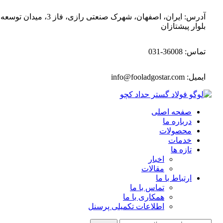
آدرس: ایران، اصفهان، شهرک صنعتی رازی، فاز 3، میدان توسع
بلوار پیشتازان
تماس: 36008-031
ایمیل:
info@fooladgostar.com
صفحه اصلی
درباره ما
محصولات
خدمات
تازه ها
اخبار
مقالات
ارتباط با ما
تماس با ما
همکاری با ما
اطلاعات تکمیلی پرسنل