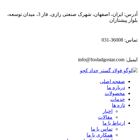
آدرس: ایران، اصفهان، شهرک صنعتی رازی، فاز 3، میدان توسعه،
بلوار پیشتازان
تماس: 36008-031
ایمیل:
info@fooladgostar.com
صفحه اصلی
درباره ما
محصولات
خدمات
تازه ها
اخبار
مقالات
ارتباط با ما
تماس با ما
همکاری با ما