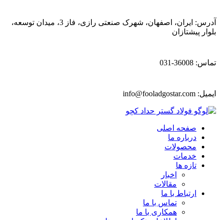
آدرس: ایران، اصفهان، شهرک صنعتی رازی، فاز 3، میدان توسعه،
بلوار پیشتازان
تماس: 36008-031
ایمیل:
info@fooladgostar.com
صفحه اصلی
درباره ما
محصولات
خدمات
تازه ها
اخبار
مقالات
ارتباط با ما
تماس با ما
همکاری با ما