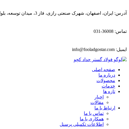
آدرس: ایران، اصفهان، شهرک صنعتی رازی، فاز 3، میدان توسعه، بلوار پیشتازان
تماس: 36008-031
ایمیل:
info@fooladgostar.com
صفحه اصلی
درباره ما
محصولات
خدمات
تازه ها
اخبار
مقالات
ارتباط با ما
تماس با ما
همکاری با ما
اطلاعات تکمیلی پرسنل