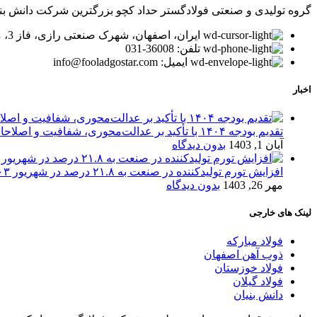
گروه تولیدی و صنعتی فولادگستر حداد کچو بزرگترین شرکت دانش بنیان در زمینه تولید لوله و پر
ایران، اصفهان، شهرک صنعتی رازی، فاز 3، میدان توسعه، بلوار پیشتازان
تلفن: 36008-031
ایمیل: info@fooladgostar.com
اخبار
تقدیم بودجه ۱۴۰۴ با تأکید بر عدالت‌محوری، شفافیت و اصلاحات اقتصادی
آبان 1, 1403
بدون دیدگاه
افزایش تورم تولیدکننده در صنعت به ۲۱.۸ درصد در شهریور ۱۴۰۳
مهر 26, 1403
بدون دیدگاه
لینک های خارجی
فولاد مبارکه
ذوب آهن اصفهان
فولاد خوزستان
فولاد گیلان
دانش بنیان