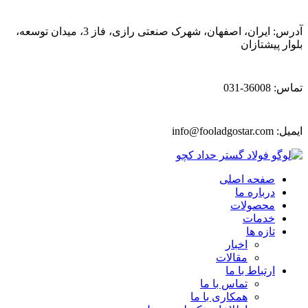
آدرس: ایران، اصفهان، شهرک صنعتی رازی، فاز 3، میدان توسعه،
بلوار پیشتازان
تماس: 36008-031
ایمیل:
info@fooladgostar.com
صفحه اصلی
درباره ما
محصولات
خدمات
تازه ها
اخبار
مقالات
ارتباط با ما
تماس با ما
همکاری با ما