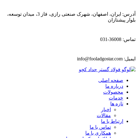
آدرس: ایران، اصفهان، شهرک صنعتی رازی، فاز 3، میدان توسعه،
بلوار پیشتازان
تماس: 36008-031
ایمیل:
info@fooladgostar.com
صفحه اصلی
درباره ما
محصولات
خدمات
تازه ها
اخبار
مقالات
ارتباط با ما
تماس با ما
همکاری با ما