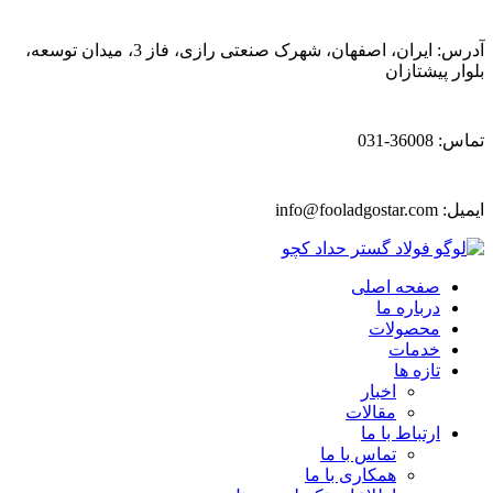
آدرس: ایران، اصفهان، شهرک صنعتی رازی، فاز 3، میدان توسعه،
بلوار پیشتازان
تماس: 36008-031
ایمیل:
info@fooladgostar.com
صفحه اصلی
درباره ما
محصولات
خدمات
تازه ها
اخبار
مقالات
ارتباط با ما
تماس با ما
همکاری با ما