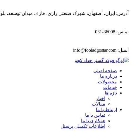
آدرس: ایران، اصفهان، شهرک صنعتی رازی، فاز 3، میدان توسعه، بلوار پیشتازان
تماس: 36008-031
ایمیل:
info@fooladgostar.com
صفحه اصلی
درباره ما
محصولات
خدمات
تازه ها
اخبار
مقالات
ارتباط با ما
تماس با ما
همکاری با ما
اطلاعات تکمیلی پرسنل