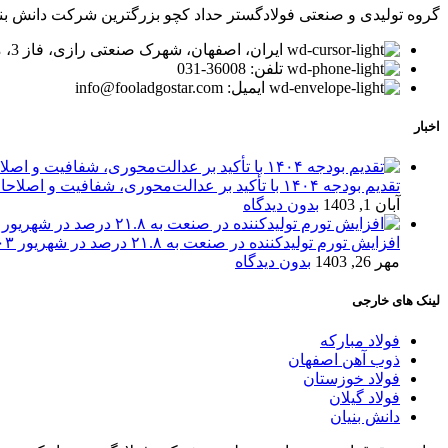
گروه تولیدی و صنعتی فولادگستر حداد کچو بزرگترین شرکت دانش بنیان در زمینه تولید لوله و پر
ایران، اصفهان، شهرک صنعتی رازی، فاز 3، میدان توسعه، بلوار پیشتازان
تلفن: 36008-031
ایمیل: info@fooladgostar.com
اخبار
تقدیم بودجه ۱۴۰۴ با تأکید بر عدالت‌محوری، شفافیت و اصلاحات اقتصادی
آبان 1, 1403
بدون دیدگاه
افزایش تورم تولیدکننده در صنعت به ۲۱.۸ درصد در شهریور ۱۴۰۳
مهر 26, 1403
بدون دیدگاه
لینک های خارجی
فولاد مبارکه
ذوب آهن اصفهان
فولاد خوزستان
فولاد گیلان
دانش بنیان