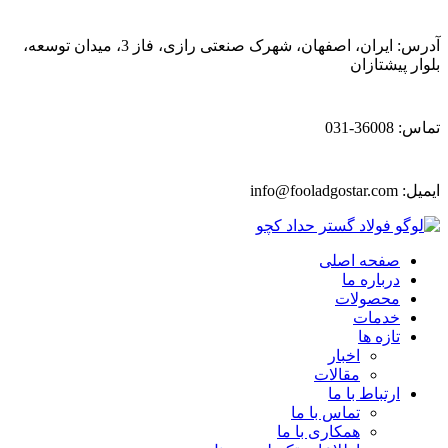
آدرس: ایران، اصفهان، شهرک صنعتی رازی، فاز 3، میدان توسعه،
بلوار پیشتازان
تماس: 36008-031
ایمیل:
info@fooladgostar.com
صفحه اصلی
درباره ما
محصولات
خدمات
تازه ها
اخبار
مقالات
ارتباط با ما
تماس با ما
همکاری با ما