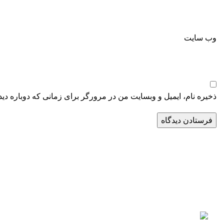
وب‌ سایت
ذخیره نام، ایمیل و وبسایت من در مرورگر برای زمانی که دوباره دی
فولادگستر حداد کچو
گروه تولیدی و صنعتی فولادگستر حداد کچو بزرگترین شرکت دانش بنیا
فولادی می‌باشد که از سال 1385 فعالیت خود را به صورت رسمی آغاز کرده است.
ایران، اصفهان، شهرک صنعتی رازی، فاز 3، میدان توسعه، بلوار پیشتازان