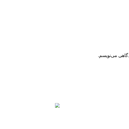
دگاهی می‌نویسم.
اخبار
ن در زمینه تولید لوله و پروفیل
تأکید ب
عدالت
شفافی