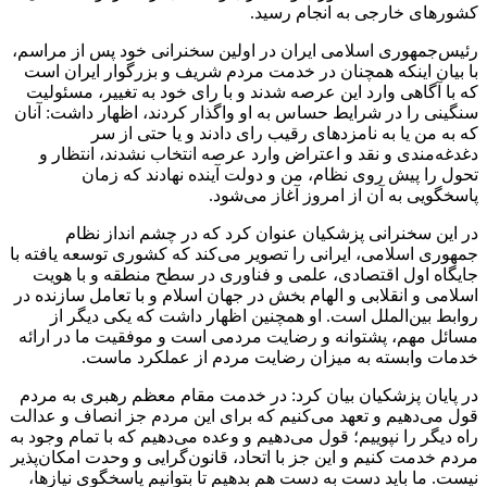
کشورهای خارجی به انجام رسید.
رئیس‌جمهوری اسلامی ایران در اولین سخنرانی خود پس از مراسم،
با بیان اینکه همچنان در خدمت مردم شریف و بزرگوار ایران است
که با آگاهی وارد این عرصه شدند و با رای خود به تغییر، مسئولیت
سنگینی را در شرایط حساس به او واگذار کردند، اظهار داشت: آنان
که به من یا به نامزدهای رقیب رای دادند و یا حتی از سر
دغدغه‌مندی و نقد و اعتراض وارد عرصه انتخاب نشدند، انتظار و
تحول را پیش روی نظام، من و دولت آینده نهادند که زمان
پاسخگویی به آن از امروز آغاز می‌شود.
در این سخنرانی پزشکیان عنوان کرد که در چشم انداز نظام
جمهوری اسلامی، ایرانی را تصویر می‌کند که کشوری توسعه یافته با
جایگاه اول اقتصادی، علمی و فناوری در سطح منطقه و با هویت
اسلامی و انقلابی و الهام بخش در جهان اسلام و با تعامل سازنده در
روابط بین‌الملل است. او همچنین اظهار داشت که یکی دیگر از
مسائل مهم، پشتوانه و رضایت مردمی است و موفقیت ما در ارائه
خدمات وابسته به میزان رضایت مردم از عملکرد ماست.
در پایان پزشکیان بیان کرد: در خدمت مقام معظم رهبری به مردم
قول می‌دهیم و تعهد می‌کنیم که برای این مردم جز انصاف و عدالت
راه دیگر را نپوییم؛ قول می‌دهیم و وعده می‌دهیم که با تمام وجود به
مردم خدمت کنیم و این جز با اتحاد، قانون‌گرایی و وحدت امکان‌پذیر
نیست. ما باید دست به دست هم بدهیم تا بتوانیم پاسخگوی نیازها،