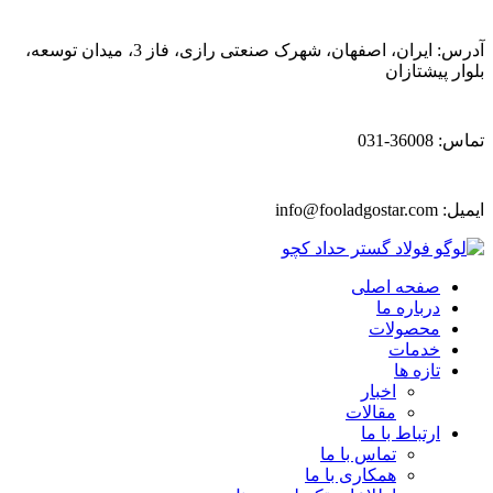
آدرس: ایران، اصفهان، شهرک صنعتی رازی، فاز 3، میدان توسعه،
بلوار پیشتازان
تماس: 36008-031
ایمیل:
info@fooladgostar.com
صفحه اصلی
درباره ما
محصولات
خدمات
تازه ها
اخبار
مقالات
ارتباط با ما
تماس با ما
همکاری با ما