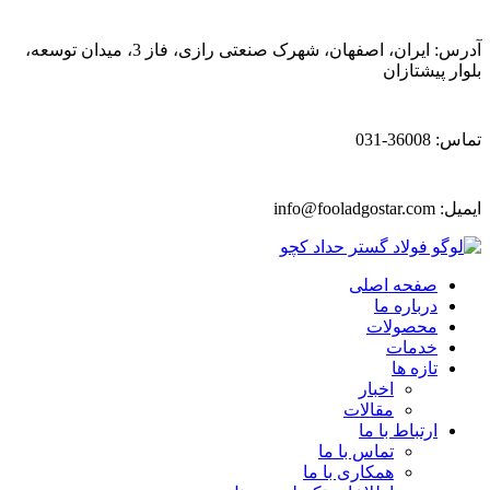
آدرس: ایران، اصفهان، شهرک صنعتی رازی، فاز 3، میدان توسعه،
بلوار پیشتازان
تماس: 36008-031
ایمیل:
info@fooladgostar.com
صفحه اصلی
درباره ما
محصولات
خدمات
تازه ها
اخبار
مقالات
ارتباط با ما
تماس با ما
همکاری با ما