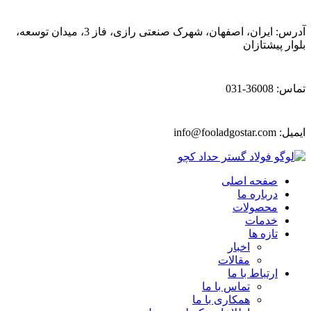
آدرس: ایران، اصفهان، شهرک صنعتی رازی، فاز 3، میدان توسعه،
بلوار پیشتازان
تماس: 36008-031
ایمیل:
info@fooladgostar.com
صفحه اصلی
درباره ما
محصولات
خدمات
تازه ها
اخبار
مقالات
ارتباط با ما
تماس با ما
همکاری با ما