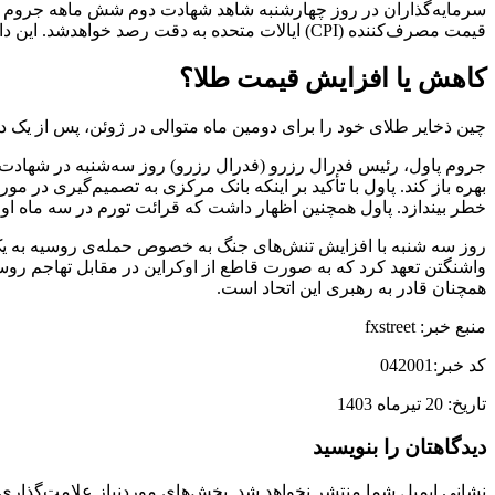
سرمایه‌گذاران در روز چهارشنبه شاهد شهادت دوم شش ماهه جروم پاو
قیمت مصرف‌کننده (CPI) ایالات متحده به دقت رصد خواهد‌شد. این داده ها ممکن است وضوح بیشتری در مسیر نرخ بهره ایالات متحده ارائه دهد.
کاهش یا افزایش قیمت طلا؟
چین ذخایر طلای خود را برای دومین ماه متوالی در ژوئن، پس از یک دوره 18 ماهه خرید، ثابت نگه داشت. داده‌های رسمی بانک مرکزی چین ذخایر طلای این کشور را 2264 تن نش
جروم پاول، رئیس فدرال رزرو (فدرال رزرو) روز سه‌شنبه در شهادت خ
بهره باز کند. پاول با تأکید بر اینکه بانک مرکزی به تصمیم‌گیری در م
خطر بیندازد. پاول همچنین اظهار داشت که قرائت تورم در سه ماه ا
روز سه شنبه با افزایش تنش‌های جنگ به خصوص حمله‌ی روسیه به یک 
واشنگتن تعهد کرد که به صورت قاطع از اوکراین در مقابل تهاجم روسیه
همچنان قادر به رهبری این اتحاد است.
منبع خبر: fxstreet
کد خبر:042001
تاریخ: 20 تیرماه 1403
دیدگاهتان را بنویسید
نشانی ایمیل شما منتشر نخواهد شد.
بخش‌های موردنیاز علامت‌گذاری 