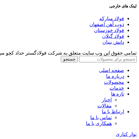
لینک های خارجی
فولاد مبارکه
ذوب آهن اصفهان
فولاد خوزستان
فولاد گیلان
دانش بنیان
تمامی حقوق این وب سایت متعلق به شرکت فولادگستر حداد کچو می‌
جستجو
صفحه اصلی
درباره ما
محصولات
خدمات
تازه ها
اخبار
مقالات
ارتباط با ما
تماس با ما
همکاری با ما
نوار کناری