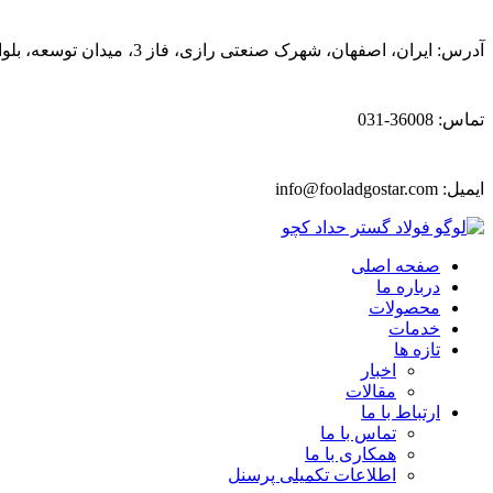
آدرس: ایران، اصفهان، شهرک صنعتی رازی، فاز 3، میدان توسعه، بلوار پیشتازان
تماس: 36008-031
ایمیل:
info@fooladgostar.com
صفحه اصلی
درباره ما
محصولات
خدمات
تازه ها
اخبار
مقالات
ارتباط با ما
تماس با ما
همکاری با ما
اطلاعات تکمیلی پرسنل