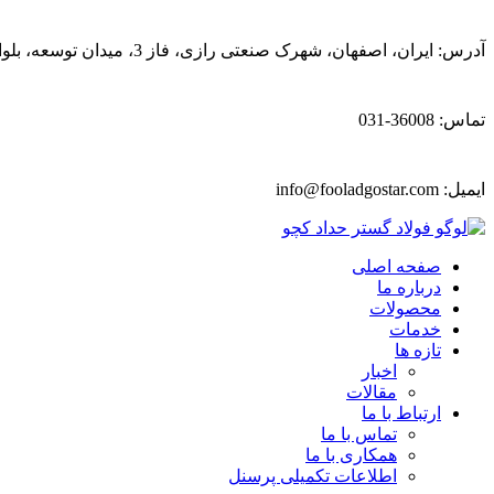
آدرس: ایران، اصفهان، شهرک صنعتی رازی، فاز 3، میدان توسعه، بلوار پیشتازان
تماس: 36008-031
ایمیل:
info@fooladgostar.com
صفحه اصلی
درباره ما
محصولات
خدمات
تازه ها
اخبار
مقالات
ارتباط با ما
تماس با ما
همکاری با ما
اطلاعات تکمیلی پرسنل