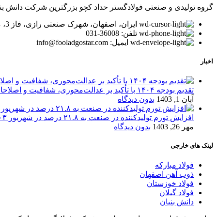
گروه تولیدی و صنعتی فولادگستر حداد کچو بزرگترین شرکت دانش بنیان در زمینه تولید لوله و پر
ایران، اصفهان، شهرک صنعتی رازی، فاز 3، میدان توسعه، بلوار پیشتازان
تلفن: 36008-031
ایمیل: info@fooladgostar.com
اخبار
تقدیم بودجه ۱۴۰۴ با تأکید بر عدالت‌محوری، شفافیت و اصلاحات اقتصادی
آبان 1, 1403
بدون دیدگاه
افزایش تورم تولیدکننده در صنعت به ۲۱.۸ درصد در شهریور ۱۴۰۳
مهر 26, 1403
بدون دیدگاه
لینک های خارجی
فولاد مبارکه
ذوب آهن اصفهان
فولاد خوزستان
فولاد گیلان
دانش بنیان