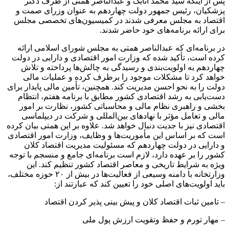
پس از اینکه سید محمد اتابک و عبدالناصر همتی از طرف دکتر
پزشکیان، رئیس جمهور دولت چهاردهم به عنوان وزرای صمت و
اقتصاد به مجلس معرفی شدند در کمیسیون‌های تخصصی مجلس
برای ارائه برنامه‌های خود حاضر شدند.
در برنامه‌ای که عبدالناصر همتی به مجلس شورای اسلامی ارائه
کرده است، تأکید شده که وزارت امور اقتصادی و دارایی در دولت
چهاردهم به اولویت‌بندی و رسیدگی به چالش‌ها پرداخته و تلاش
خواهد کرد تا مشکلات موجود را برطرف کرده و عملیات مالی
دولت را به نحو احسن مدیریت کند. همچنین، تأمین مالی پایدار برای
دست‌یابی به رشد اقتصادی کشور مطابق با برنامه هفتم، انتظام
بخشی و راهبری نظام مالی و محاسباتی کشور، نظارت بر امور
مالی و تعامل مؤثر با نهادهای بین‌المللی و شرکت در دیپلماسی
اقتصادی نیز با جدیت دنبال خواهد شد. علاوه بر این همتی بیان کرده
است که بر اساس این مأموریت‌ها و وظایف، وزارت امور اقتصادی
و دارایی در دولت چهاردهم که مسئولیت مدیریت اقتصاد کلان
کشور را بر عهده دارد، لازم است برنامه‌ای جامع و منسجم با توجه
ویژه به شرایط تاریخی و معاصر اقتصاد کشور تنظیم کند. این
وزارتخانه با دامنه وسیعی از فعالیت‌ها در بیش از ۲۰ حوزه مختلف،
باید اولویت‌های اصلی خود را تعیین کند که عبارتند از:
– تامین ثبات اقتصاد کلان و پیش بینی پذیر کردن اقتصاد
– مهار تورم و حفظ وتقویت ارزش پول ملی