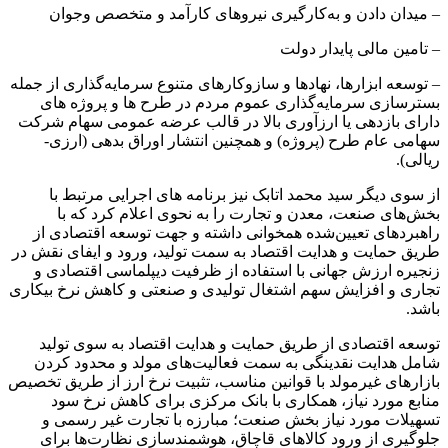
– میدان دادن و به‌کارگیری نیروهای کارآمد و متخصص وجوان
– تامین مالی پایدار دولت
– توسعه ابزارها، نهادها و سازوکارهای متنوع سرمایه‌گذاری از جمله
بسترسازی سرمایه‌گذاری عموم مردم در طرح ها و پروژه های
دارای بازدهی یا ارزآوری بالا در قالب عرضه عمومی سهام شرکت
سهامی عام طرح (پروژه) و همچنین انتشار اوراق بدهی (ارزی-
ریالی).
از سوی دیگر سید محمد اتابک نیز برنامه های اجرایی مرتبط با
بخش‌های صنعت، معدن و تجارت را به نحوی اعلام کرد که با
راهبردهای تعیین‌شده همخوانی داشته و جهت توسعه اقتصادی از
طریق حمایت و هدایت اقتصاد به سمت تولید، ورود و ایفای نقش در
زنجیره ارزش جهانی با استفاده از ظرفیت دیپلماسی اقتصادی و
تجاری و افزایش سهم اشتغال تولیدی و صنعتی و کاهش نرخ بیکاری
باشد.
توسعه اقتصادی از طریق حمایت و هدایت اقتصاد به سوی تولید
شامل هدایت نقدینگی به سمت فعالیت‌های مولد و محدود کردن
بازارهای غیرمولد با قوانین مناسب، تثبیت نرخ ارز از طریق تخصیص
منابع مورد نیاز، همکاری با بانک مرکزی برای کاهش نرخ سود
تسهیلات مورد نیاز بخش صنعت؛ مبارزه با تجارت غیر رسمی و
جلوگیری از ورود کالاهای قاچاق، هوشمندسازی نظارت‌ها برای