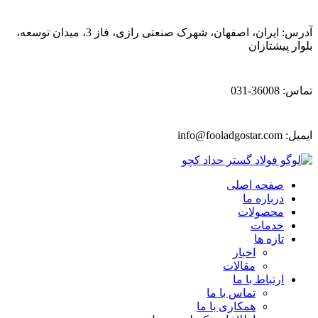
آدرس: ایران، اصفهان، شهرک صنعتی رازی، فاز 3، میدان توسعه،
بلوار پیشتازان
تماس: 36008-031
ایمیل:
info@fooladgostar.com
صفحه اصلی
درباره ما
محصولات
خدمات
تازه ها
اخبار
مقالات
ارتباط با ما
تماس با ما
همکاری با ما