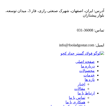
آدرس: ایران، اصفهان، شهرک صنعتی رازی، فاز 3، میدان توسعه،
بلوار پیشتازان
تماس: 36008-031
ایمیل:
info@fooladgostar.com
صفحه اصلی
درباره ما
محصولات
خدمات
تازه ها
اخبار
مقالات
ارتباط با ما
تماس با ما
همکاری با ما