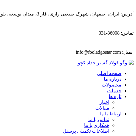
آدرس: ایران، اصفهان، شهرک صنعتی رازی، فاز 3، میدان توسعه، بلوار پیشتازان
تماس: 36008-031
ایمیل:
info@fooladgostar.com
صفحه اصلی
درباره ما
محصولات
خدمات
تازه ها
اخبار
مقالات
ارتباط با ما
تماس با ما
همکاری با ما
اطلاعات تکمیلی پرسنل