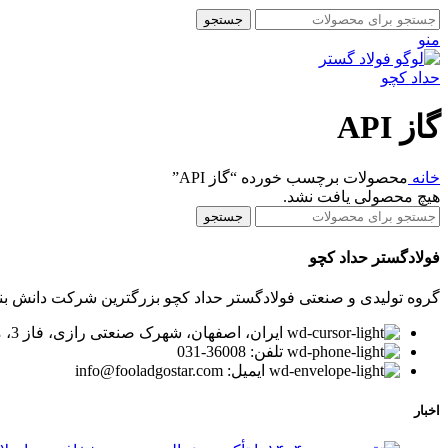
جستجو
منو
گاز API
خانه
محصولات برچسب خورده “گاز API”
هیچ محصولی یافت نشد.
جستجو
فولادگستر حداد کچو
گروه تولیدی و صنعتی فولادگستر حداد کچو بزرگترین شرکت دانش بنیان در زمینه تولید لوله و پر
ایران، اصفهان، شهرک صنعتی رازی، فاز 3، میدان توسعه، بلوار پیشتازان
تلفن: 36008-031
ایمیل: info@fooladgostar.com
اخبار