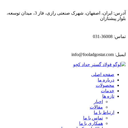
آدرس: ایران، اصفهان، شهرک صنعتی رازی، فاز 3، میدان توسعه،
بلوار پیشتازان
تماس: 36008-031
ایمیل:
info@fooladgostar.com
صفحه اصلی
درباره ما
محصولات
خدمات
تازه ها
اخبار
مقالات
ارتباط با ما
تماس با ما
همکاری با ما