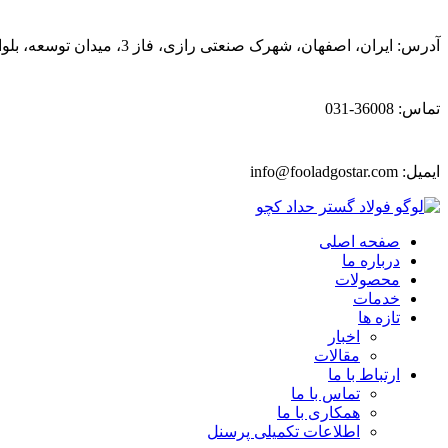
آدرس: ایران، اصفهان، شهرک صنعتی رازی، فاز 3، میدان توسعه، بلوار پیشتازان
تماس: 36008-031
ایمیل:
info@fooladgostar.com
صفحه اصلی
درباره ما
محصولات
خدمات
تازه ها
اخبار
مقالات
ارتباط با ما
تماس با ما
همکاری با ما
اطلاعات تکمیلی پرسنل