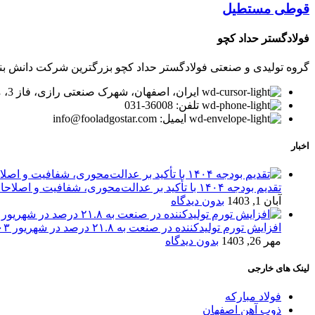
قوطی مستطیل
فولادگستر حداد کچو
گروه تولیدی و صنعتی فولادگستر حداد کچو بزرگترین شرکت دانش بنیان در زمینه تولید لوله و پر
ایران، اصفهان، شهرک صنعتی رازی، فاز 3، میدان توسعه، بلوار پیشتازان
تلفن: 36008-031
ایمیل: info@fooladgostar.com
اخبار
تقدیم بودجه ۱۴۰۴ با تأکید بر عدالت‌محوری، شفافیت و اصلاحات اقتصادی
آبان 1, 1403
بدون دیدگاه
افزایش تورم تولیدکننده در صنعت به ۲۱.۸ درصد در شهریور ۱۴۰۳
مهر 26, 1403
بدون دیدگاه
لینک های خارجی
فولاد مبارکه
ذوب آهن اصفهان