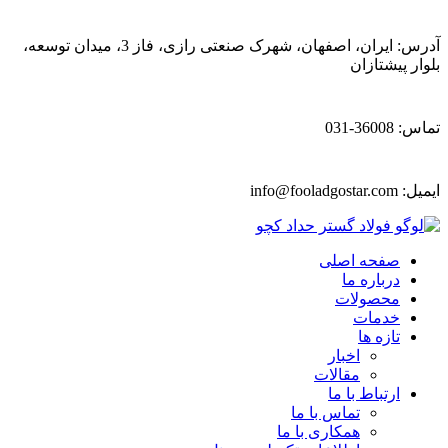
آدرس: ایران، اصفهان، شهرک صنعتی رازی، فاز 3، میدان توسعه،
بلوار پیشتازان
تماس: 36008-031
ایمیل:
info@fooladgostar.com
صفحه اصلی
درباره ما
محصولات
خدمات
تازه ها
اخبار
مقالات
ارتباط با ما
تماس با ما
همکاری با ما