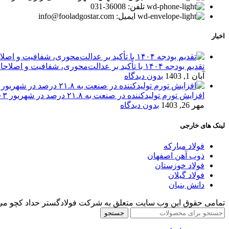
تلفن: 36008-031
ایمیل: info@fooladgostar.com
اخبار
تقدیم بودجه ۱۴۰۴ با تأکید بر عدالت‌محوری، شفافیت و اصلاحات اقتصادی
آبان 1, 1403
بدون دیدگاه
افزایش تورم تولیدکننده در صنعت به ۲۱.۸ درصد در شهریور ۱۴۰۳
مهر 26, 1403
بدون دیدگاه
لینک های خارجی
فولاد مبارکه
ذوب آهن اصفهان
فولاد خوزستان
فولاد گیلان
دانش بنیان
تمامی حقوق این وب سایت متعلق به شرکت فولادگستر حداد کچو می‌
جستجو