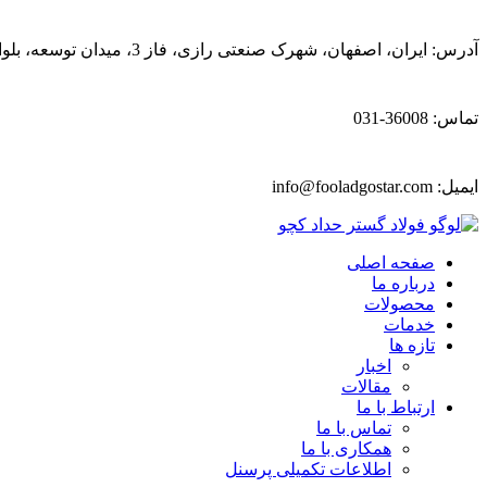
آدرس: ایران، اصفهان، شهرک صنعتی رازی، فاز 3، میدان توسعه، بلوار پیشتازان
تماس: 36008-031
ایمیل:
info@fooladgostar.com
صفحه اصلی
درباره ما
محصولات
خدمات
تازه ها
اخبار
مقالات
ارتباط با ما
تماس با ما
همکاری با ما
اطلاعات تکمیلی پرسنل