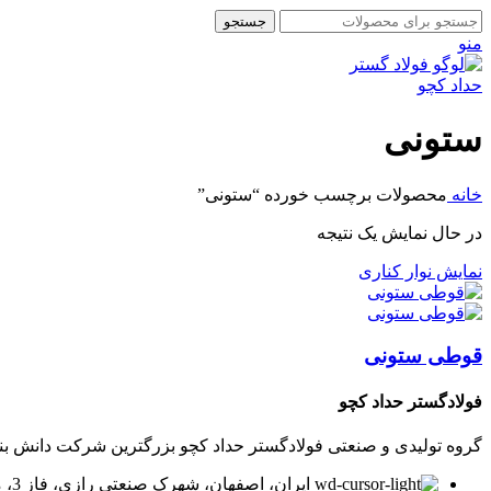
جستجو
منو
ستونی
خانه
محصولات برچسب خورده “ستونی”
در حال نمایش یک نتیجه
نمایش نوار کناری
قوطی ستونی
فولادگستر حداد کچو
گروه تولیدی و صنعتی فولادگستر حداد کچو بزرگترین شرکت دانش بنیان در زمینه تولید لوله و پر
ایران، اصفهان، شهرک صنعتی رازی، فاز 3، میدان توسعه، بلوار پیشتازان