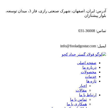
آدرس: ایران، اصفهان، شهرک صنعتی رازی، فاز 3، میدان توسعه،
بلوار پیشتازان
تماس: 36008-031
ایمیل:
info@fooladgostar.com
صفحه اصلی
درباره ما
محصولات
خدمات
تازه ها
اخبار
مقالات
ارتباط با ما
تماس با ما
همکاری با ما