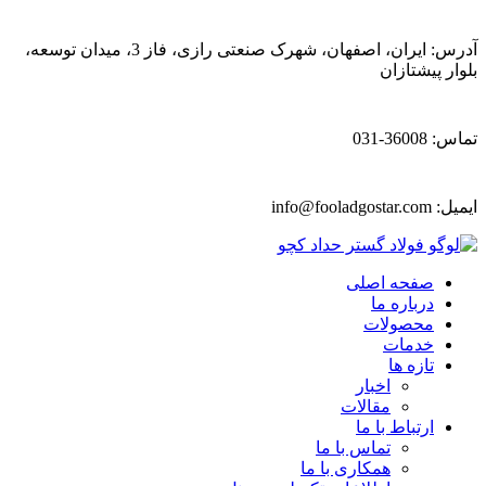
آدرس: ایران، اصفهان، شهرک صنعتی رازی، فاز 3، میدان توسعه،
بلوار پیشتازان
تماس: 36008-031
ایمیل:
info@fooladgostar.com
صفحه اصلی
درباره ما
محصولات
خدمات
تازه ها
اخبار
مقالات
ارتباط با ما
تماس با ما
همکاری با ما