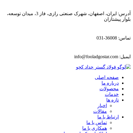
آدرس: ایران، اصفهان، شهرک صنعتی رازی، فاز 3، میدان توسعه،
بلوار پیشتازان
تماس: 36008-031
ایمیل:
info@fooladgostar.com
صفحه اصلی
درباره ما
محصولات
خدمات
تازه ها
اخبار
مقالات
ارتباط با ما
تماس با ما
همکاری با ما