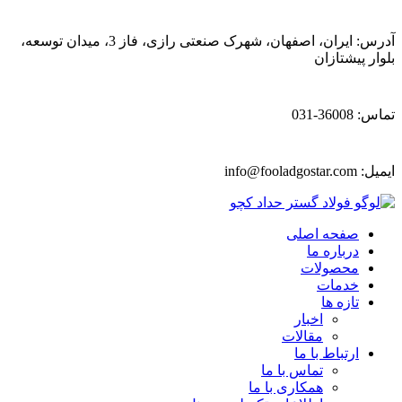
آدرس: ایران، اصفهان، شهرک صنعتی رازی، فاز 3، میدان توسعه،
بلوار پیشتازان
تماس: 36008-031
ایمیل:
info@fooladgostar.com
صفحه اصلی
درباره ما
محصولات
خدمات
تازه ها
اخبار
مقالات
ارتباط با ما
تماس با ما
همکاری با ما